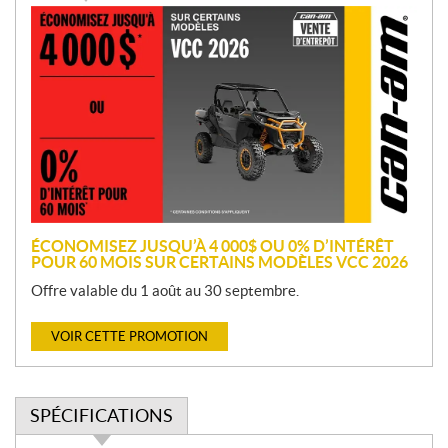
P
r
o
m
o
t
i
o
n
ÉCONOMISEZ JUSQU’À 4 000$ OU 0% D’INTÉRÊT
POUR 60 MOIS SUR CERTAINS MODÈLES VCC 2026
Offre valable du 1 août au 30 septembre.
VOIR CETTE PROMOTION
SPÉCIFICATIONS