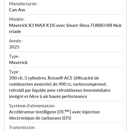
S
Manufacturier :
p
Can-Am
é
Modèle :
c
Maverick X3 MAX X DS avec Smart-Shox TURBO RR Noir
i
triade
f
i
Année :
2025
c
a
Type :
t
Maverick
i
Type :
o
200 ch, 3 cylindres, Rotax® ACE (éfficacité de
n
combustion avancée) de 900 cc, turbocompressé,
s
refroidi par liquide avec refroidisseur intermédiaire
intégré et filtre à air haute performance
Système d'alimentation :
MC
Accélérateur intelligent (iTC
) avec injection
électronique de carburant (EFI)
Transmission :