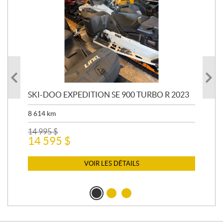
SKI-DOO EXPEDITION SE 900 TURBO R 2023
AR
8 614
km
26 
24
14 995
$
14 595
$
VOIR LES DÉTAILS