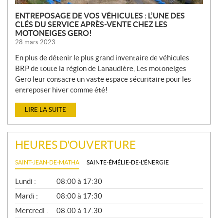
ENTREPOSAGE DE VOS VÉHICULES : L’UNE DES
CLÉS DU SERVICE APRÈS-VENTE CHEZ LES
MOTONEIGES GERO!
28 mars 2023
En plus de détenir le plus grand inventaire de véhicules
BRP de toute la région de Lanaudière, Les motoneiges
Gero leur consacre un vaste espace sécuritaire pour les
entreposer hiver comme été!
LIRE LA SUITE
HEURES D'OUVERTURE
SAINT-JEAN-DE-MATHA
SAINTE-ÉMÉLIE-DE-L'ÉNERGIE
G
Lundi :
08:00 à 17:30
É
N
Mardi :
08:00 à 17:30
É
Mercredi :
08:00 à 17:30
R