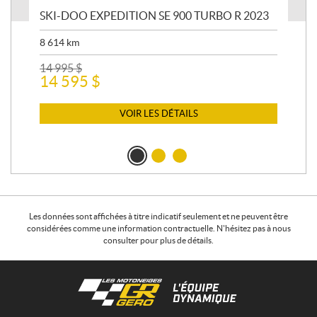
SKI-DOO EXPEDITION SE 900 TURBO R 2023
AR
8 614
km
26 
24
14 995
$
14 595
$
VOIR LES DÉTAILS
Les données sont affichées à titre indicatif seulement et ne peuvent être
considérées comme une information contractuelle. N'hésitez pas à nous
consulter pour plus de détails.
C
L
o
e
n
s