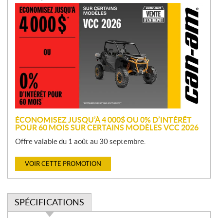
P
r
o
m
o
t
i
o
n
ÉCONOMISEZ JUSQU’À 4 000$ OU 0% D’INTÉRÊT
POUR 60 MOIS SUR CERTAINS MODÈLES VCC 2026
Offre valable du 1 août au 30 septembre.
VOIR CETTE PROMOTION
SPÉCIFICATIONS