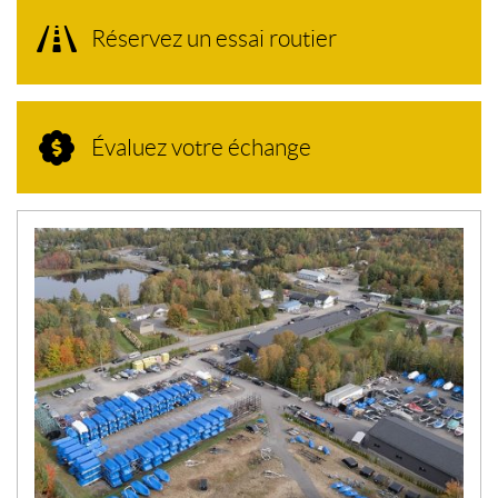
Réservez un essai routier
Évaluez votre échange
N
O
U
V
E
L
L
E
S