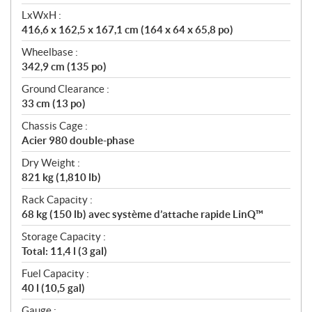
LxWxH :
416,6 x 162,5 x 167,1 cm (164 x 64 x 65,8 po)
Wheelbase :
342,9 cm (135 po)
Ground Clearance :
33 cm (13 po)
Chassis Cage :
Acier 980 double-phase
Dry Weight :
821 kg (1,810 lb)
Rack Capacity :
68 kg (150 lb) avec système d’attache rapide LinQ™
Storage Capacity :
Total: 11,4 l (3 gal)
Fuel Capacity :
40 l (10,5 gal)
Gauge :