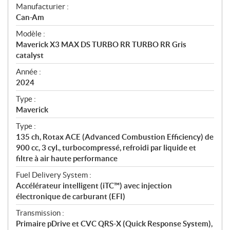
S
Manufacturier :
p
Can-Am
é
Modèle :
c
Maverick X3 MAX DS TURBO RR TURBO RR Gris
i
catalyst
f
i
Année :
2024
c
a
Type :
t
Maverick
i
Type :
o
135 ch, Rotax ACE (Advanced Combustion Efficiency) de
n
900 cc, 3 cyl., turbocompressé, refroidi par liquide et
s
filtre à air haute performance
Fuel Delivery System :
Accélérateur intelligent (iTC™) avec injection
électronique de carburant (EFI)
Transmission :
Primaire pDrive et CVC QRS-X (Quick Response System),