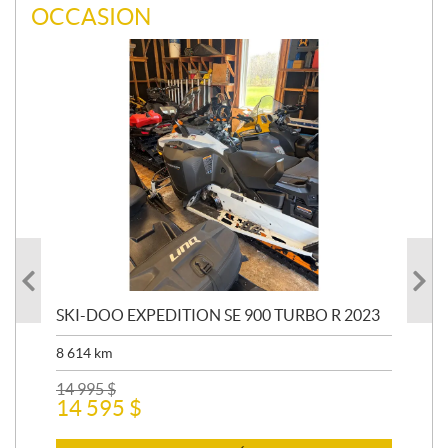
OCCASION
SKI-DOO EXPEDITION SE 900 TURBO R 2023
AR
8 614
km
26 
24
14 995
$
14 595
$