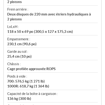
2 pistons
Frein arrière :
Deux disques de 220 mm avec étriers hydrauliques à
2 pistons
LxLxH :
118 x 50 x 69 po (300,5 x 127 x 175,3 cm)
Empattement :
230,1 cm (90,6 po)
Garde au sol :
25,4 cm (10 po)
Châssis :
Cage profilée approuvée ROPS
Poids à vide :
700: 576,5 kg (1 271 lb)
1000R: 618,7 kg (1 364 lb)
Capacité de la boîte à cargaison :
136 kg (300 lb)