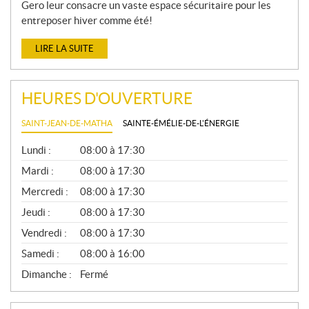
Gero leur consacre un vaste espace sécuritaire pour les
entreposer hiver comme été!
LIRE LA SUITE
HEURES D'OUVERTURE
SAINT-JEAN-DE-MATHA
SAINTE-ÉMÉLIE-DE-L'ÉNERGIE
G
Lundi :
08:00 à 17:30
É
N
Mardi :
08:00 à 17:30
É
Mercredi :
08:00 à 17:30
R
A
Jeudi :
08:00 à 17:30
L
Vendredi :
08:00 à 17:30
Samedi :
08:00 à 16:00
Dimanche :
Fermé