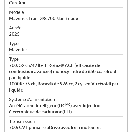
p
Can-Am
é
Modèle :
c
Maverick Trail DPS 700 Noir triade
i
f
Année :
i
2025
c
Type :
a
Maverick
t
Type :
i
700: 52 ch/42 lb-ft, Rotax® ACE (efficacité de
o
combustion avancée) monocylindre de 650 cc, refroidi
n
par liquide
s
1000R: 75 ch, Rotax® de 976 cc, 2 cyl. en V, refroidi par
liquide
Système d'alimentation :
MC
Accélérateur intelligent (iTC
) avec injection
électronique de carburant (EFI)
Transmission :
700: CVT primaire pDrive avec frein moteur et