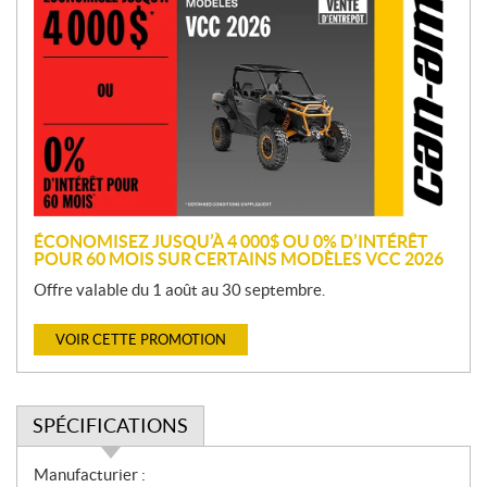
r
o
m
o
t
i
o
n
ÉCONOMISEZ JUSQU’À 4 000$ OU 0% D’INTÉRÊT
POUR 60 MOIS SUR CERTAINS MODÈLES VCC 2026
Offre valable du 1 août au 30 septembre.
VOIR CETTE PROMOTION
SPÉCIFICATIONS
S
Manufacturier :