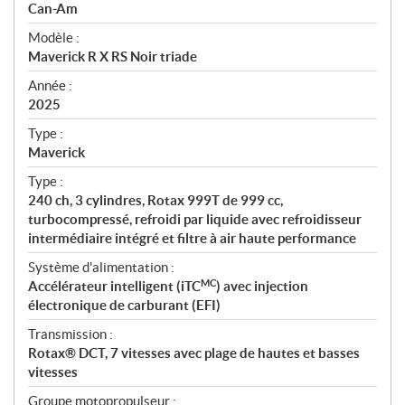
p
Can-Am
é
Modèle :
c
Maverick R X RS Noir triade
i
f
Année :
i
2025
c
Type :
a
Maverick
t
Type :
i
240 ch, 3 cylindres, Rotax 999T de 999 cc,
o
turbocompressé, refroidi par liquide avec refroidisseur
n
intermédiaire intégré et filtre à air haute performance
s
Système d'alimentation :
MC
Accélérateur intelligent (iTC
) avec injection
électronique de carburant (EFI)
Transmission :
Rotax® DCT, 7 vitesses avec plage de hautes et basses
vitesses
Groupe motopropulseur :