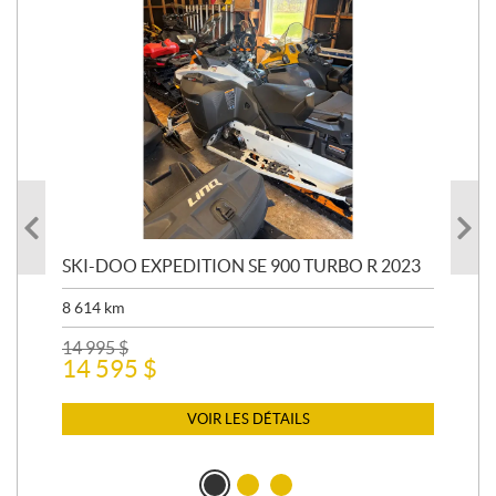
SKI-DOO EXPEDITION SE 900 TURBO R 2023
AR
8 614
km
26 
24
14 995
$
14 595
$
VOIR LES DÉTAILS