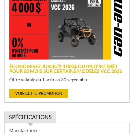
r
o
m
o
t
i
o
n
ÉCONOMISEZ JUSQU’À 4 000$ OU 0% D’INTÉRÊT
POUR 60 MOIS SUR CERTAINS MODÈLES VCC 2026
Offre valable du 1 août au 30 septembre.
VOIR CETTE PROMOTION
SPÉCIFICATIONS
S
Manufacturier :