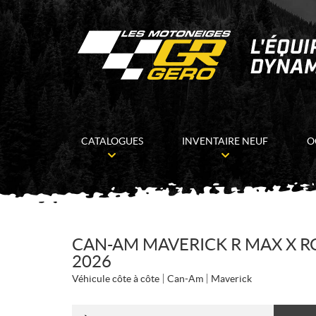
CATALOGUES
INVENTAIRE NEUF
O
CAN-AM MAVERICK R MAX X RC
2026
Véhicule côte à côte
Can-Am
Maverick