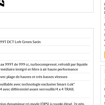
99T DCT Loft Green Satin
tax 999T de 999 cc, turbocompressé, refroidi par liquide
rmédiaire intégré et filtre à air haute performance
vec plage de hautes et très basses vitesses
rouillable avec technologie exclusive Smart-Lok*
x 4 avec différentiel avant verrouillé/4 x 4 TRAIL
ion dynamique tri-mode (DPS) à couple élevé, 2e gén.