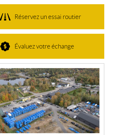
Réservez un essai routier
Évaluez votre échange
N
O
U
V
E
L
L
E
S