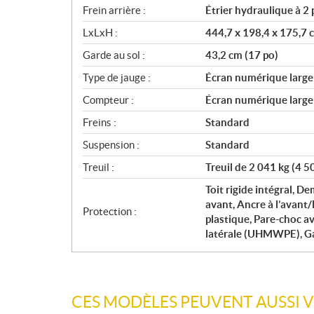
Frein arrière :
Étrier hydraulique à 
LxLxH :
444,7 x 198,4 x 175,7 
Garde au sol :
43,2 cm (17 po)
Type de jauge :
Écran numérique large d
Compteur :
Écran numérique large d
Freins :
Standard
Suspension :
Standard
Treuil :
Treuil de 2 041 kg (4 5
Toit rigide intégral, D
avant, Ancre à l’avant
Protection :
plastique, Pare-choc av
latérale (UHMWPE), G
CES MODÈLES PEUVENT AUSSI 