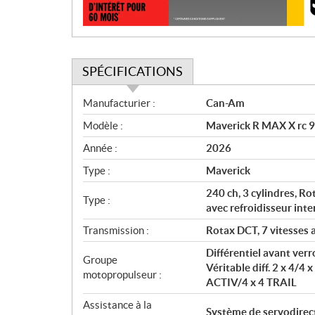
n
SPÉCIFICATIONS
S
Manufacturier :
Can-Am
p
Modèle :
Maverick R MAX X rc 9
é
c
Année :
2026
i
Type :
Maverick
f
i
240 ch, 3 cylindres, Ro
Type :
c
avec refroidisseur inte
a
Transmission :
Rotax DCT, 7 vitesses a
t
Différentiel avant ver
i
Groupe
Véritable diff. 2 x 4/4 
o
motopropulseur :
ACTIV/4 x 4 TRAIL
n
s
Assistance à la
Système de servodirect