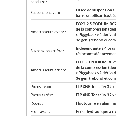
conduite :
Fusée de suspension su
Suspension avant :
barre stabilisatrice/d
FOX† 2.5 PODIUM RC2† 
de la compression (de
Amortisseurs avant :
« Piggyback » à dériva
3e gén. (rebond et co
Indépendante à 4 bras 
Suspension arrière :
résistante/débattemen
FOX 3.0 PODIUM RC2† d
de la compression (de
Amortisseurs arrière :
« Piggyback » à dériva
3e gén. (rebond et co
Pneus avant :
ITP XNR Tenacity 32 x 
Pneus arrière :
ITP XNR Tenacity 32 x 
Roues :
Fluotourné en alumini
Frein avant :
Étrier hydraulique à t