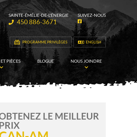
SAINTE-ÉMÉLIE-DE-L'ÉNERGIE
SUIVEZ-NOUS
Téléphone :
450 886-3671
F
a
c
e
b
PROGRAMME PRIVILÈGES
ENGLISH
o
o
k
 ET PIÈCES
BLOGUE
NOUS JOINDRE
OBTENEZ LE MEILLEUR
PRIX
CAN-AM