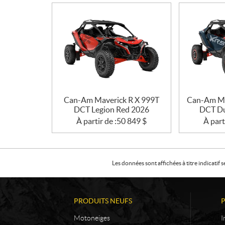
Can-Am Maverick R X 999T
Can-Am Ma
DCT Legion Red 2026
DCT Du
À partir de :
50 849
$
À part
Les données sont affichées à titre indicati
PRODUITS NEUFS
Motoneiges
I