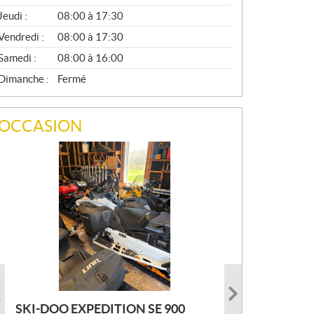
A
Jeudi :
08:00 à 17:30
L
Vendredi :
08:00 à 17:30
Samedi :
08:00 à 16:00
Dimanche :
Fermé
OCCASION
SKI-DOO EXPEDITION SE 900
ARMADA ECOLO 147 2022
PRINCECRAFT SUPER PRO 166