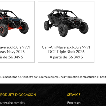
verick R X rs 999T
Can-Am Maverick R X rs 999T
sty Navy 2026
DCT Triple Black 2026
ir de :
56 349
$
À partir de :
56 349
$
f seulement et ne peuvent être considérées comme une information contractuelle. N'hésite
PRODUITS D'OCCASION
SERVICE
nventaire complet
Entretien