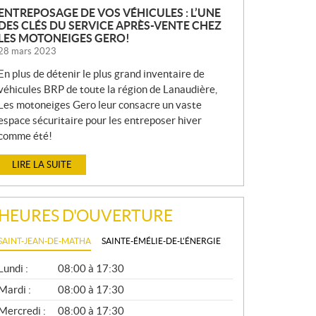
ENTREPOSAGE DE VOS VÉHICULES : L’UNE
DES CLÉS DU SERVICE APRÈS-VENTE CHEZ
LES MOTONEIGES GERO!
28 mars 2023
En plus de détenir le plus grand inventaire de
véhicules BRP de toute la région de Lanaudière,
Les motoneiges Gero leur consacre un vaste
espace sécuritaire pour les entreposer hiver
comme été!
LIRE LA SUITE
HEURES D'OUVERTURE
SAINT-JEAN-DE-MATHA
SAINTE-ÉMÉLIE-DE-L'ÉNERGIE
G
Lundi :
08:00 à 17:30
É
N
Mardi :
08:00 à 17:30
É
Mercredi :
08:00 à 17:30
R