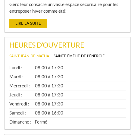
Gero leur consacre un vaste espace sécuritaire pour les
entreposer hiver comme été!
LIRE LA SUITE
HEURES D'OUVERTURE
SAINT-JEAN-DE-MATHA
SAINTE-ÉMÉLIE-DE-L'ÉNERGIE
G
Lundi :
08:00 à 17:30
É
N
Mardi :
08:00 à 17:30
É
Mercredi :
08:00 à 17:30
R
A
Jeudi :
08:00 à 17:30
L
Vendredi :
08:00 à 17:30
Samedi :
08:00 à 16:00
Dimanche :
Fermé