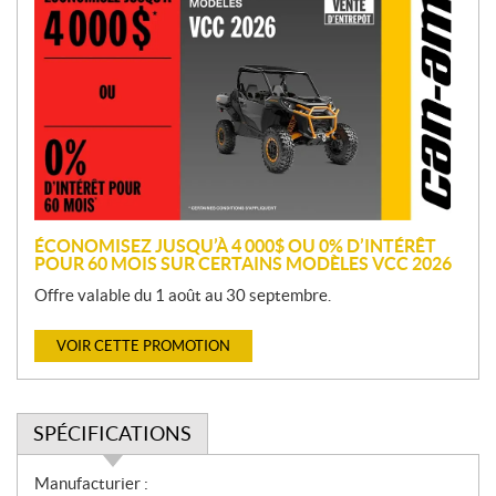
r
o
m
o
t
i
o
n
ÉCONOMISEZ JUSQU’À 4 000$ OU 0% D’INTÉRÊT
POUR 60 MOIS SUR CERTAINS MODÈLES VCC 2026
Offre valable du 1 août au 30 septembre.
VOIR CETTE PROMOTION
SPÉCIFICATIONS
S
Manufacturier :