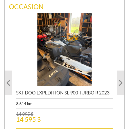
OCCASION
SKI-DOO EXPEDITION SE 900 TURBO R 2023
AR
8 614
km
26 
24
14 995
$
14 595
$