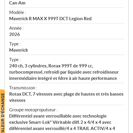
p
Can-Am
é
Modèle :
c
Maverick R MAX X 999T DCT Legion Red
i
f
Année :
i
2026
c
Type :
a
Maverick
t
Type :
i
240 ch, 3 cylindres, Rotax 999T de 999 cc,
o
turbocompressé, refroidi par liquide avec refroidisseur
n
intermédiaire intégré et filtre à air haute performance
s
Transmission :
Rotax DCT, 7 vitesses avec plage de hautes et très basses
vitesses
Groupe motopropulseur :
Différentiel avant verrouillable avec technologie
exclusive Smart-Lok* Véritable diff. 2 x 4/4 x 4 avec
différentiel avant verrouillé/4 x 4 TRAIL ACTIV/4 x 4