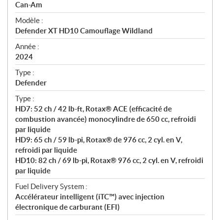
p
Can-Am
é
Modèle :
c
Defender XT HD10 Camouflage Wildland
i
f
Année :
i
2024
c
Type :
a
Defender
t
Type :
i
HD7: 52 ch / 42 lb-ft, Rotax® ACE (efficacité de
o
combustion avancée) monocylindre de 650 cc, refroidi
n
par liquide
s
HD9: 65 ch / 59 lb-pi, Rotax® de 976 cc, 2 cyl. en V,
refroidi par liquide
HD10: 82 ch / 69 lb-pi, Rotax® 976 cc, 2 cyl. en V, refroidi
par liquide
Fuel Delivery System :
Accélérateur intelligent (iTC™) avec injection
électronique de carburant (EFI)