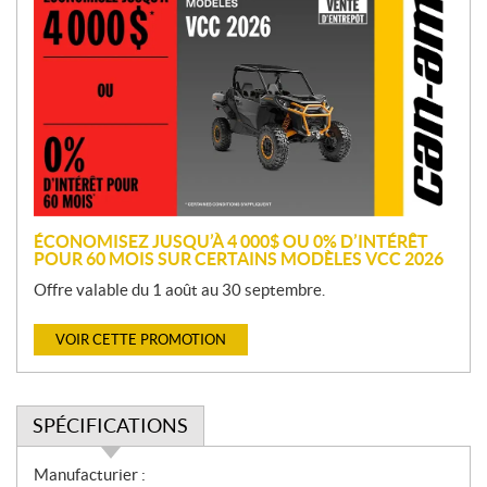
r
o
m
o
t
i
o
n
ÉCONOMISEZ JUSQU’À 4 000$ OU 0% D’INTÉRÊT
POUR 60 MOIS SUR CERTAINS MODÈLES VCC 2026
Offre valable du 1 août au 30 septembre.
VOIR CETTE PROMOTION
SPÉCIFICATIONS
S
Manufacturier :