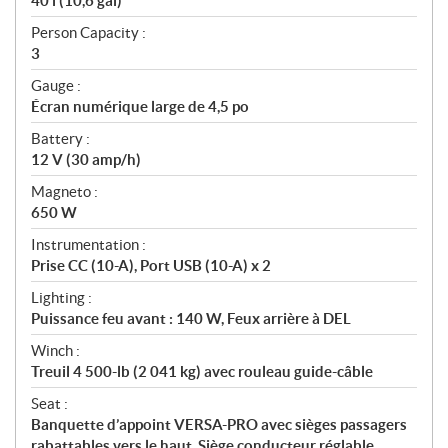
40 l (10,6 gal)
Person Capacity :
3
Gauge :
Écran numérique large de 4,5 po
Battery :
12 V (30 amp/h)
Magneto :
650 W
Instrumentation :
Prise CC (10-A), Port USB (10-A) x 2
Lighting :
Puissance feu avant : 140 W, Feux arrière à DEL
Winch :
Treuil 4 500-lb (2 041 kg) avec rouleau guide-câble
Seat :
Banquette d’appoint VERSA-PRO avec sièges passagers
rabattables vers le haut, Siège conducteur réglable,