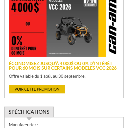
r
o
m
o
t
i
o
n
ÉCONOMISEZ JUSQU’À 4 000$ OU 0% D’INTÉRÊT
POUR 60 MOIS SUR CERTAINS MODÈLES VCC 2026
Offre valable du 1 août au 30 septembre.
VOIR CETTE PROMOTION
SPÉCIFICATIONS
S
Manufacturier :