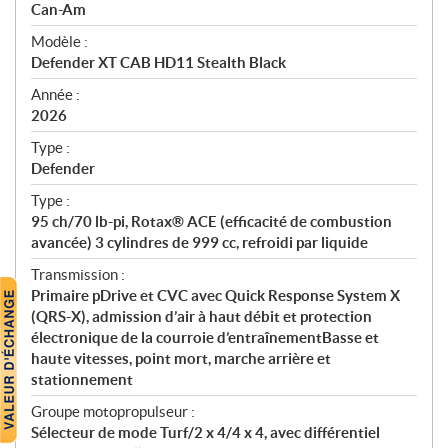
p
Can-Am
é
Modèle :
c
Defender XT CAB HD11 Stealth Black
i
f
Année :
i
2026
c
Type :
a
Defender
t
Type :
i
95 ch/70 lb-pi, Rotax® ACE (efficacité de combustion
o
avancée) 3 cylindres de 999 cc, refroidi par liquide
n
s
Transmission :
Primaire pDrive et CVC avec Quick Response System X
(QRS-X), admission d’air à haut débit et protection
électronique de la courroie d’entraînementBasse et
haute vitesses, point mort, marche arrière et
stationnement
Groupe motopropulseur :
Sélecteur de mode Turf/2 x 4/4 x 4, avec différentiel