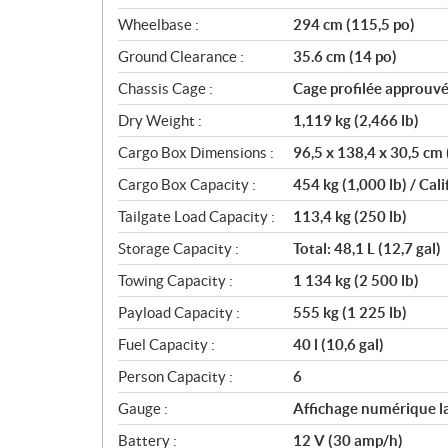
Wheelbase :
294 cm (115,5 po)
Ground Clearance :
35.6 cm (14 po)
Chassis Cage :
Cage profilée approuv
Dry Weight :
1,119 kg (2,466 lb)
Cargo Box Dimensions :
96,5 x 138,4 x 30,5 cm 
Cargo Box Capacity :
454 kg (1,000 lb) / Cal
Tailgate Load Capacity :
113,4 kg (250 lb)
Storage Capacity :
Total: 48,1 L (12,7 gal)
Towing Capacity :
1 134 kg (2 500 lb)
Payload Capacity :
555 kg (1 225 lb)
Fuel Capacity :
40 l (10,6 gal)
Person Capacity :
6
Gauge :
Affichage numérique lar
Battery :
12 V (30 amp/h)