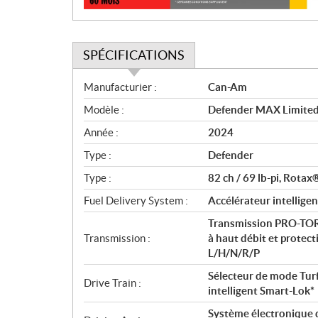
SPÉCIFICATIONS
S
Manufacturier :
Can-Am
p
Modèle :
Defender MAX Limite
é
c
Année :
2024
i
Type :
Defender
f
i
Type :
82 ch / 69 lb-pi, Rotax®
c
Fuel Delivery System :
Accélérateur intelligen
a
Transmission PRO-TOR
t
Transmission :
à haut débit et protect
i
L/H/N/R/P
o
n
Sélecteur de mode Turf
Drive Train :
s
intelligent Smart-Lok*
Système électronique 