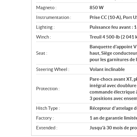
Magneto :
850 W
Instrumentation :
Prise CC (10-A), Port U
Lighting :
Puissance feu avant : 
Winch :
Treuil 4 500-lb (2 041 
Banquette d’appoint V
Seat :
haut, Siège conducteur 
pour les garnitures de
Steering Wheel :
Volant inclinable
Pare-chocs avant XT, p
intégral avec doublure 
Protection :
commande électrique à 
3 positions avec ensemb
Hitch Type :
Récepteur d'attelage d
Factory :
1 an de garantie limit
Extended :
Jusqu’à 30 mois de prot