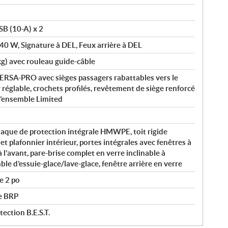
SB (10-A) x 2
140 W, Signature à DEL, Feux arrière à DEL
kg) avec rouleau guide-câble
ERSA-PRO avec sièges passagers rabattables vers le
réglable, crochets profilés, revêtement de siège renforcé
 l’ensemble Limited
laque de protection intégrale HMWPE, toit rigide
et plafonnier intérieur, portes intégrales avec fenêtres à
l’avant, pare-brise complet en verre inclinable à
le d’essuie-glace/lave-glace, fenêtre arrière en verre
e 2 po
ée BRP
ection B.E.S.T.