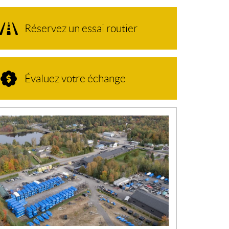
Réservez un essai routier
Évaluez votre échange
N
O
U
V
E
L
L
E
S