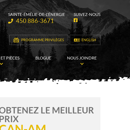
SAINTE-ÉMÉLIE-DE-L'ÉNERGIE
SUIVEZ-NOUS
Téléphone :
450 886-3671
F
a
c
e
b
PROGRAMME PRIVILÈGES
ENGLISH
o
o
k
 ET PIÈCES
BLOGUE
NOUS JOINDRE
OBTENEZ LE MEILLEUR
PRIX
CAN-AM