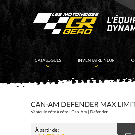
CATALOGUES
INVENTAIRE NEUF
O
CAN-AM DEFENDER MAX LIMI
Véhicule côte à côte
Can-Am
Defender
À partir de :