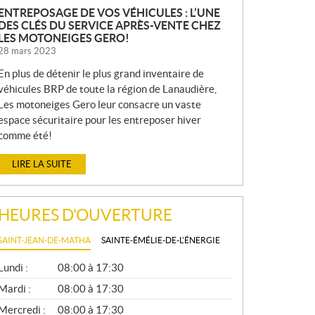
ENTREPOSAGE DE VOS VÉHICULES : L’UNE
DES CLÉS DU SERVICE APRÈS-VENTE CHEZ
LES MOTONEIGES GERO!
28 mars 2023
En plus de détenir le plus grand inventaire de
véhicules BRP de toute la région de Lanaudière,
Les motoneiges Gero leur consacre un vaste
espace sécuritaire pour les entreposer hiver
comme été!
LIRE LA SUITE
HEURES D'OUVERTURE
SAINT-JEAN-DE-MATHA
SAINTE-ÉMÉLIE-DE-L'ÉNERGIE
G
Lundi :
08:00 à 17:30
É
N
Mardi :
08:00 à 17:30
É
Mercredi :
08:00 à 17:30
R