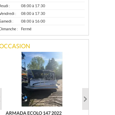
A
Jeudi :
08:00 à 17:30
L
Vendredi :
08:00 à 17:30
Samedi :
08:00 à 16:00
Dimanche :
Fermé
OCCASION
ARMADA ECOLO 147 2022
PRINCECRAFT SUPER PRO 166
AUTRE FOURWIN 2001