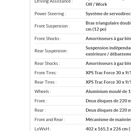
Driving Assistance :
Off / Work
Power Steering :
Système de servodirec
Bras triangulaire doub
Front Suspension :
cm (12 po)
Front Shocks :
Amortisseurs à gaz bi
Suspension indépendant
Rear Suspension :
extérieure / débatteme
Rear Shocks :
Amortisseurs à gaz bi
Front Tires :
XPS Trac Force 30 x 9/
Rear Tires :
XPS Trac Force 30 x 9/
Wheels :
Aluminium moulé de 1
Front :
Deux disques de 220 mm
Rear :
Deux disques de 220 mm
Front and Rear :
Mécanisme de maintien
LxWxH :
402 x 165,1 x 226 cm (