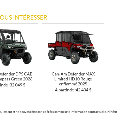
VOUS INTÉRESSER
efender DPS CAB
Can-Am Defender MAX
pass Green 2026
Limited HD10 Rouge
enflammé 2025
ir de :
32 049
$
À partir de :
42 404
$
f seulement et ne peuvent être considérées comme une information contractuelle. N'hésite