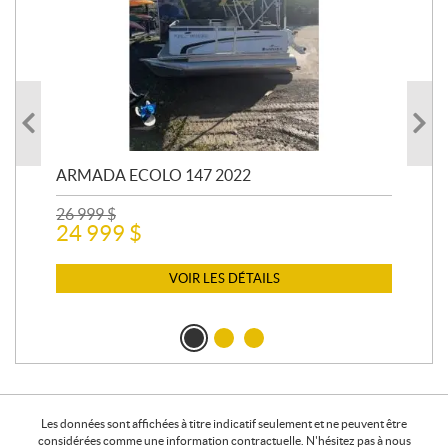
ARMADA ECOLO 147 2022
PR
26 999
$
400
24 999
$
12 
11
VOIR LES DÉTAILS
Les données sont affichées à titre indicatif seulement et ne peuvent être
considérées comme une information contractuelle. N'hésitez pas à nous