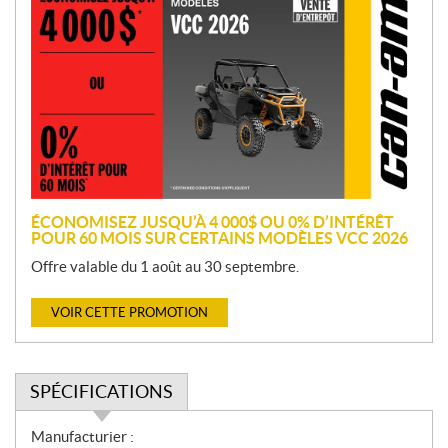
r
o
m
o
t
i
o
n
ÉCONOMISEZ JUSQU’À 4 000$ OU 0% D’INTÉRÊT
POUR 60 MOIS SUR CERTAINS MODÈLES VCC 2026
Offre valable du 1 août au 30 septembre.
VOIR CETTE PROMOTION
SPÉCIFICATIONS
S
Manufacturier :