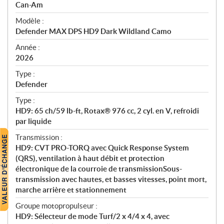
p
Can-Am
é
Modèle :
c
Defender MAX DPS HD9 Dark Wildland Camo
i
f
Année :
i
2026
c
Type :
a
Defender
t
Type :
i
HD9: 65 ch/59 lb-ft, Rotax® 976 cc, 2 cyl. en V, refroidi
o
par liquide
n
s
Transmission :
HD9: CVT PRO-TORQ avec Quick Response System
(QRS), ventilation à haut débit et protection
électronique de la courroie de transmissionSous-
transmission avec hautes, et basses vitesses, point mort,
marche arrière et stationnement
Groupe motopropulseur :
HD9: Sélecteur de mode Turf/2 x 4/4 x 4, avec