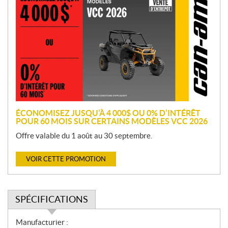
r
o
m
o
t
i
o
n
ÉCONOMISEZ JUSQU’À 4 000$ OU 0% D’INTÉRÊT
POUR 60 MOIS SUR CERTAINS MODÈLES VCC 2026
Offre valable du 1 août au 30 septembre.
VOIR CETTE PROMOTION
SPÉCIFICATIONS
S
Manufacturier :