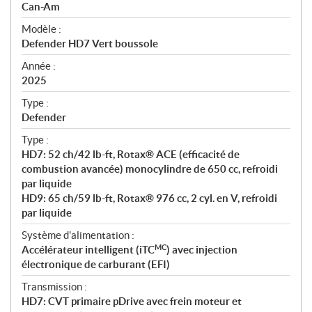
p
Can-Am
é
Modèle :
c
Defender HD7 Vert boussole
i
f
Année :
i
2025
c
Type :
a
Defender
t
Type :
i
HD7: 52 ch/42 lb-ft, Rotax® ACE (efficacité de
o
combustion avancée) monocylindre de 650 cc, refroidi
n
par liquide
s
HD9: 65 ch/59 lb-ft, Rotax® 976 cc, 2 cyl. en V, refroidi
par liquide
Système d'alimentation :
MC
Accélérateur intelligent (iTC
) avec injection
électronique de carburant (EFI)
Transmission :
HD7: CVT primaire pDrive avec frein moteur et