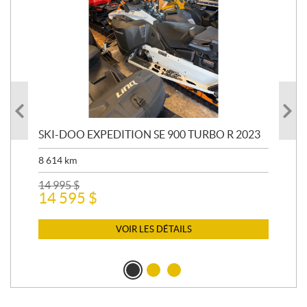
SKI-DOO EXPEDITION SE 900 TURBO R 2023
AR
8 614
km
26 
24
14 995
$
14 595
$
VOIR LES DÉTAILS