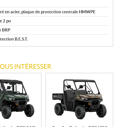
ré en acier, plaque de protection centrale HMWPE
e 2 po
ée BRP
ection B.E.S.T.
VOUS INTÉRESSER