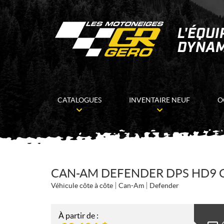
CATALOGUES
INVENTAIRE NEUF
O
CAN-AM DEFENDER DPS HD9 
Véhicule côte à côte
Can-Am
Defender
À partir de :