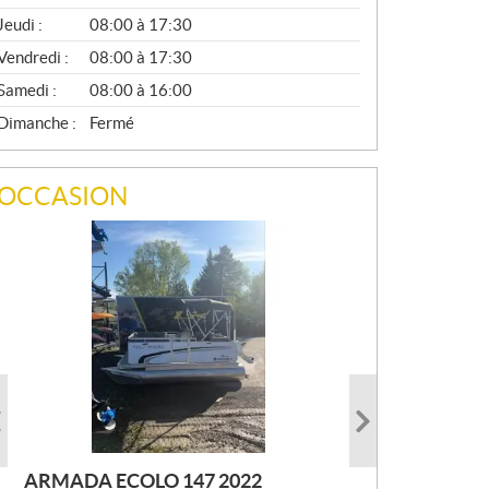
A
Jeudi :
08:00 à 17:30
L
Vendredi :
08:00 à 17:30
Samedi :
08:00 à 16:00
Dimanche :
Fermé
OCCASION
ARMADA ECOLO 147 2022
PRINCECRAFT SUPER PRO 166
AUTRE FOURWIN 2001