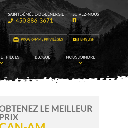
SAINTE-ÉMÉLIE-DE-L'ÉNERGIE
SUIVEZ-NOUS
Téléphone :
450 886-3671
F
a
c
e
b
PROGRAMME PRIVILÈGES
ENGLISH
o
o
k
 ET PIÈCES
BLOGUE
NOUS JOINDRE
OBTENEZ LE MEILLEUR
PRIX
CAN-AM