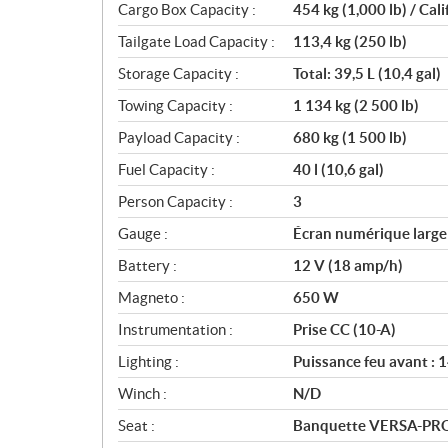
Cargo Box Capacity :
454 kg (1,000 lb) / Cal
Tailgate Load Capacity :
113,4 kg (250 lb)
Storage Capacity :
Total: 39,5 L (10,4 gal)
Towing Capacity :
1 134 kg (2 500 lb)
Payload Capacity :
680 kg (1 500 lb)
Fuel Capacity :
40 l (10,6 gal)
Person Capacity :
3
Gauge :
Écran numérique large 
Battery :
12 V (18 amp/h)
Magneto :
650 W
Instrumentation :
Prise CC (10-A)
Lighting :
Puissance feu avant : 
Winch :
N/D
Seat :
Banquette VERSA-PRO a