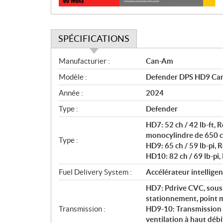
SPÉCIFICATIONS
S
Manufacturier :
Can-Am
p
Modèle :
Defender DPS HD9 Ca
é
c
Année :
2024
i
Type :
Defender
f
i
HD7: 52 ch / 42 lb-ft,
c
monocylindre de 650 cc,
Type :
HD9: 65 ch / 59 lb-pi, R
a
HD10: 82 ch / 69 lb-pi, 
t
i
Fuel Delivery System :
Accélérateur intelligen
o
HD7: Pdrive CVC, sous-
n
stationnement, point m
s
Transmission :
HD9-10: Transmission
ventilation à haut débi