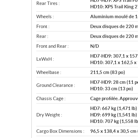
HD7-HD9: XPS Trail For
Rear Tires :
HD10: XPS Trail King 2
Wheels :
Aluminium moulé de 1
Front :
Deux disques de 220 mm
Rear :
Deux disques de 220 mm
Front and Rear :
N/D
HD7-HD9: 307,1 x 157,
LxWxH :
HD10: 307,1 x 162,5 x 
Wheelbase :
211,5 cm (83 po)
HD7-HD9: 28 cm (11 p
Ground Clearance :
HD10: 33 cm (13 po)
Chassis Cage :
Cage profilée. Approu
HD7: 667 kg (1,471 lb)
Dry Weight :
HD9: 699 kg (1,541 lb)
HD10: 707 kg (1,558 lb
Cargo Box Dimensions :
96,5 x 138,4 x 30,5 cm 