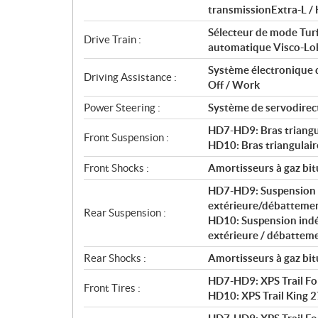
transmissionExtra-L / H
Sélecteur de mode Turf/
Drive Train :
automatique Visco-Lo
Système électronique 
Driving Assistance :
Off / Work
Power Steering :
Système de servodirec
HD7-HD9: Bras triangu
Front Suspension :
HD10: Bras triangulair
Front Shocks :
Amortisseurs à gaz bi
HD7-HD9: Suspension i
extérieure/débattemen
Rear Suspension :
HD10: Suspension indép
extérieure / débatteme
Rear Shocks :
Amortisseurs à gaz bi
HD7-HD9: XPS Trail For
Front Tires :
HD10: XPS Trail King 2