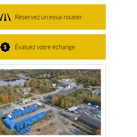
Réservez un essai routier
Évaluez votre échange
N
O
U
V
E
L
L
E
S