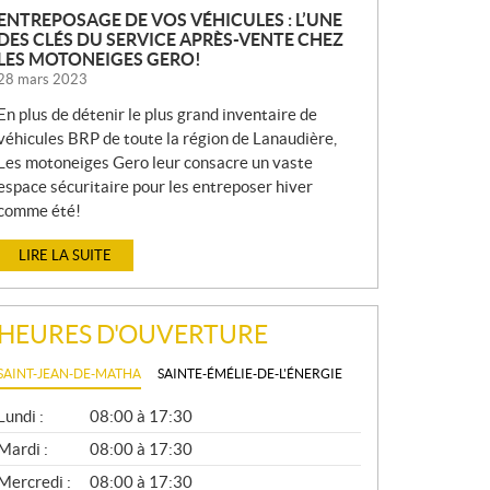
ENTREPOSAGE DE VOS VÉHICULES : L’UNE
DES CLÉS DU SERVICE APRÈS-VENTE CHEZ
LES MOTONEIGES GERO!
28 mars 2023
En plus de détenir le plus grand inventaire de
véhicules BRP de toute la région de Lanaudière,
Les motoneiges Gero leur consacre un vaste
espace sécuritaire pour les entreposer hiver
comme été!
LIRE LA SUITE
HEURES D'OUVERTURE
SAINT-JEAN-DE-MATHA
SAINTE-ÉMÉLIE-DE-L'ÉNERGIE
G
Lundi :
08:00 à 17:30
É
N
Mardi :
08:00 à 17:30
É
Mercredi :
08:00 à 17:30
R