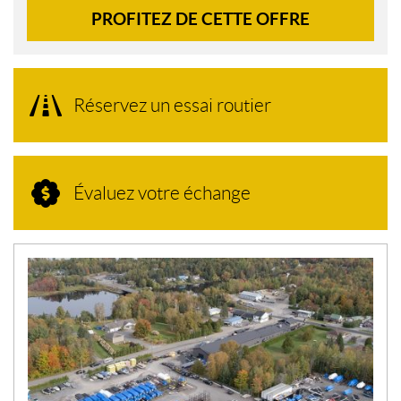
PROFITEZ DE CETTE OFFRE
Réservez un essai routier
Évaluez votre échange
N
O
U
V
E
L
L