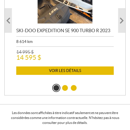
SKI-DOO EXPEDITION SE 900 TURBO R 2023
AR
8 614
km
26 
24
14 995
$
14 595
$
VOIR LES DÉTAILS
Les données sont affichées à titre indicatif seulement et ne peuvent être
considérées comme une information contractuelle. N'hésitez pas à nous
consulter pour plus de détails.