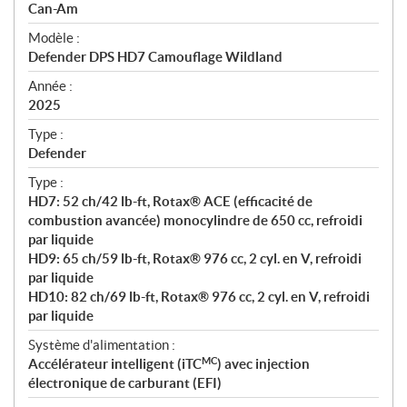
p
Can-Am
é
Modèle :
c
Defender DPS HD7 Camouflage Wildland
i
f
Année :
i
2025
c
Type :
a
Defender
t
Type :
i
HD7: 52 ch/42 lb-ft, Rotax® ACE (efficacité de
o
combustion avancée) monocylindre de 650 cc, refroidi
n
par liquide
s
HD9: 65 ch/59 lb-ft, Rotax® 976 cc, 2 cyl. en V, refroidi
par liquide
HD10: 82 ch/69 lb-ft, Rotax® 976 cc, 2 cyl. en V, refroidi
par liquide
Système d'alimentation :
MC
Accélérateur intelligent (iTC
) avec injection
électronique de carburant (EFI)