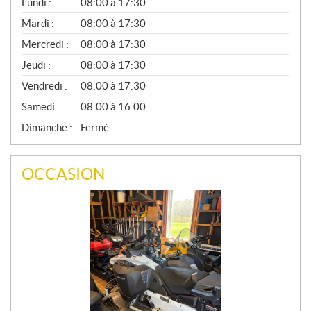
G
Lundi :
08:00 à 17:30
É
N
Mardi :
08:00 à 17:30
É
Mercredi :
08:00 à 17:30
R
A
Jeudi :
08:00 à 17:30
L
Vendredi :
08:00 à 17:30
Samedi :
08:00 à 16:00
Dimanche :
Fermé
OCCASION