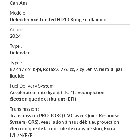
p
Can-Am
é
Modèle :
c
Defender 6x6 Limited HD10 Rouge enflammé
i
f
Année :
i
2024
c
Type :
a
Defender
t
Type :
i
82 ch / 69 lb-pi, Rotax® 976 cc, 2 cyl. en V, refroidi par
o
liquide
n
s
Fuel Delivery System :
Accélérateur intelligent (iTC™) avec injection
électronique de carburant (EFI)
Transmission :
Transmission PRO-TORQ CVC avec Quick Response
System (QRS), ventilation à haut débit et protection
électronique de la courroie de transmission, Extra-
L/H/N/R/P