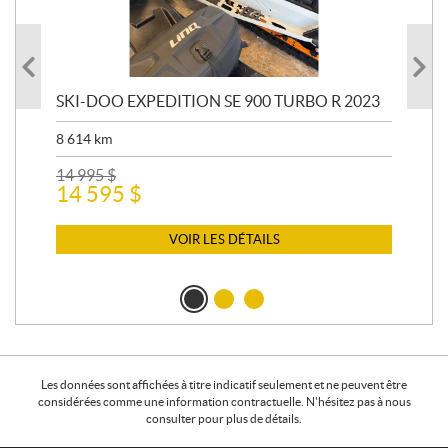
SKI-DOO EXPEDITION SE 900 TURBO R 2023
AR
8 614
km
26 
24
14 995
$
14 595
$
VOIR LES DÉTAILS
Les données sont affichées à titre indicatif seulement et ne peuvent être
considérées comme une information contractuelle. N'hésitez pas à nous
consulter pour plus de détails.