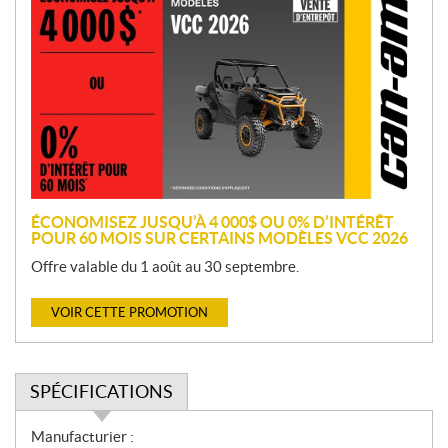
r
o
m
o
t
i
o
n
ÉCONOMISEZ JUSQU’À 4 000$ OU 0% D’INTÉRÊT
POUR 60 MOIS SUR CERTAINS MODÈLES VCC 2026
Offre valable du 1 août au 30 septembre.
VOIR CETTE PROMOTION
SPÉCIFICATIONS
S
Manufacturier :