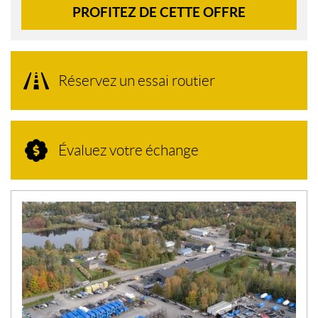
PROFITEZ DE CETTE OFFRE
Réservez un essai routier
Évaluez votre échange
N
O
U
V
E
L
L