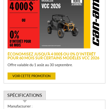
r
o
m
o
t
i
o
n
ÉCONOMISEZ JUSQU’À 4 000$ OU 0% D’INTÉRÊT
POUR 60 MOIS SUR CERTAINS MODÈLES VCC 2026
Offre valable du 1 août au 30 septembre.
VOIR CETTE PROMOTION
SPÉCIFICATIONS
S
Manufacturier :