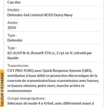
p
Can-Am
é
Modèle :
c
Defender 6x6 Limited HD10 Dusty Navy
i
f
Année :
i
2026
c
Type :
a
Defender
t
Type :
i
82 ch/69 lb-ft, Rotax® 976 cc, 2 cyl. en V, refroidi par
o
liquide
n
s
Transmission :
CVT PRO-TORQ avec Quick Response System (QRS),
ventilation à haut débit et protection électronique de la
courroie de transmissionSous-transmission avec hautes,
et basses vitesses, point mort, marche arrière et
stationnement
Groupe motopropulseur :
Sélecteur de mode 4 x 4/6x6, avec différentiel avant à