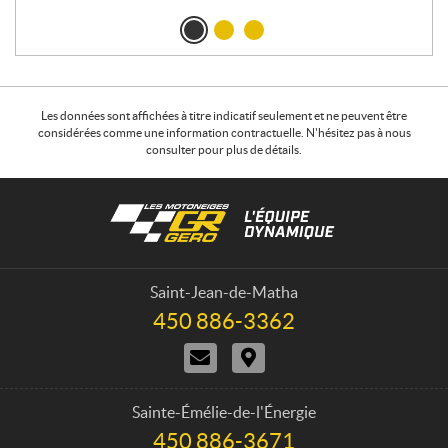
Les données sont affichées à titre indicatif seulement et ne peuvent être
considérées comme une information contractuelle. N'hésitez pas à nous
consulter pour plus de détails.
C
L
o
e
n
s
t
m
a
o
Saint-Jean-de-Matha
c
t
450 886-3362
T
t
o
é
N
I
n
l
o
t
é
e
u
i
p
i
s
n
h
Sainte-Émélie-de-l'Énergie
g
j
é
o
450 886-3671
T
e
o
r
n