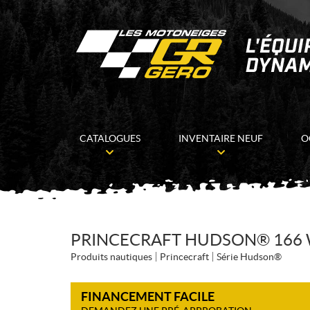
CATALOGUES
INVENTAIRE NEUF
O
PRINCECRAFT HUDSON® 166 W
Produits nautiques
Princecraft
Série Hudson®
FINANCEMENT FACILE