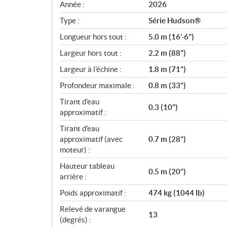
c
Année :
2026
i
Type :
Série Hudson®
f
i
Longueur hors tout :
5.0 m (16’-6”)
c
Largeur hors tout :
2.2 m (88”)
a
Largeur à l'échine :
1.8 m (71”)
t
i
Profondeur maximale :
0.8 m (33”)
o
Tirant d'eau
n
0.3 (10")
approximatif :
s
Tirant d'eau
approximatif (avec
0.7 m (28”)
moteur) :
Hauteur tableau
0.5 m (20”)
arrière :
Poids approximatif :
474 kg (1044 lb)
Relevé de varangue
13
(degrés) :