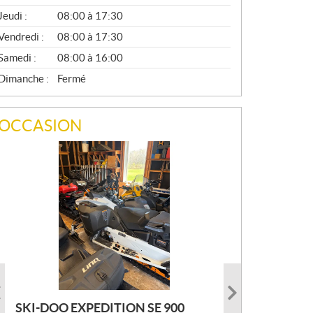
A
Jeudi :
08:00 à 17:30
L
Vendredi :
08:00 à 17:30
Samedi :
08:00 à 16:00
Dimanche :
Fermé
OCCASION
SKI-DOO EXPEDITION SE 900
ARMADA ECOLO 147 2022
PRINCECRAFT SUPER PRO 166