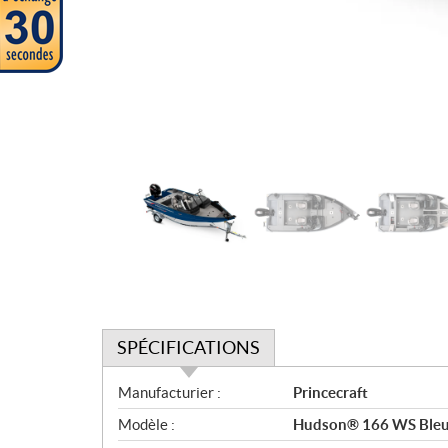
SPÉCIFICATIONS
S
Manufacturier :
Princecraft
p
Modèle :
Hudson® 166 WS Bleu 
é