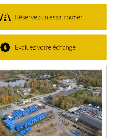
Réservez un essai routier
Évaluez votre échange
N
O
U
V
E
L
L
E
S