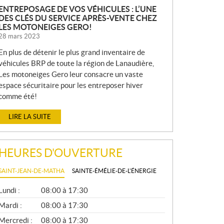
ENTREPOSAGE DE VOS VÉHICULES : L’UNE
DES CLÉS DU SERVICE APRÈS-VENTE CHEZ
LES MOTONEIGES GERO!
28 mars 2023
En plus de détenir le plus grand inventaire de
véhicules BRP de toute la région de Lanaudière,
Les motoneiges Gero leur consacre un vaste
espace sécuritaire pour les entreposer hiver
comme été!
LIRE LA SUITE
HEURES D'OUVERTURE
SAINT-JEAN-DE-MATHA
SAINTE-ÉMÉLIE-DE-L'ÉNERGIE
G
Lundi :
08:00 à 17:30
É
N
Mardi :
08:00 à 17:30
É
Mercredi :
08:00 à 17:30
R