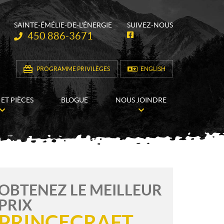
SAINTE-ÉMÉLIE-DE-L'ÉNERGIE
SUIVEZ-NOUS
Téléphone :
450 886-3671
F
a
c
e
b
PROGRAMME PRIVILÈGES
ENGLISH
o
o
k
 ET PIÈCES
BLOGUE
NOUS JOINDRE
OBTENEZ LE MEILLEUR
PRIX
PRINCECRAFT