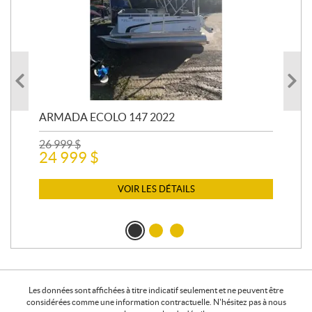
ARMADA ECOLO 147 2022
PR
26 999
$
400
24 999
$
12 
11
VOIR LES DÉTAILS
Les données sont affichées à titre indicatif seulement et ne peuvent être
considérées comme une information contractuelle. N'hésitez pas à nous