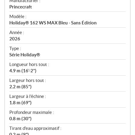
S
Manufacturier :
p
Princecraft
é
Modèle :
c
Holiday® 162 WS MAX Bleu - Sans Édition
i
f
Année :
i
2026
c
Type :
a
Série Holiday®
t
Longueur hors tout :
i
4.9 m (16’-2”)
o
n
Largeur hors tout :
s
2.2 m (85”)
Largeur à l'échine :
1.8 m (69")
Profondeur maximale :
0.8 m (30")
Tirant d'eau approximatif :
0.2 m (9")