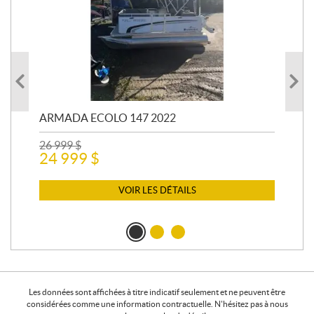
ARMADA ECOLO 147 2022
PR
26 999
$
400
24 999
$
12 
11
VOIR LES DÉTAILS
Les données sont affichées à titre indicatif seulement et ne peuvent être
considérées comme une information contractuelle. N'hésitez pas à nous