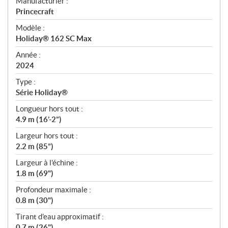
S
Manufacturier :
p
Princecraft
é
Modèle :
c
Holiday® 162 SC Max
i
f
Année :
i
2024
c
Type :
a
Série Holiday®
t
Longueur hors tout :
i
4.9 m (16’-2”)
o
n
Largeur hors tout :
s
2.2 m (85”)
Largeur à l'échine :
1.8 m (69")
Profondeur maximale :
0.8 m (30")
Tirant d'eau approximatif :
0.7 m (26")